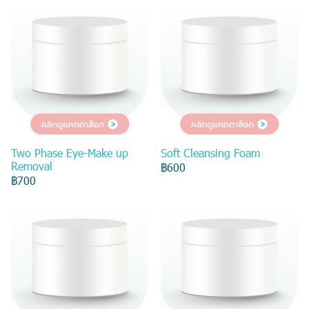
Two Phase Eye-Make up
Soft Cleansing Foam
Removal
฿600
฿700