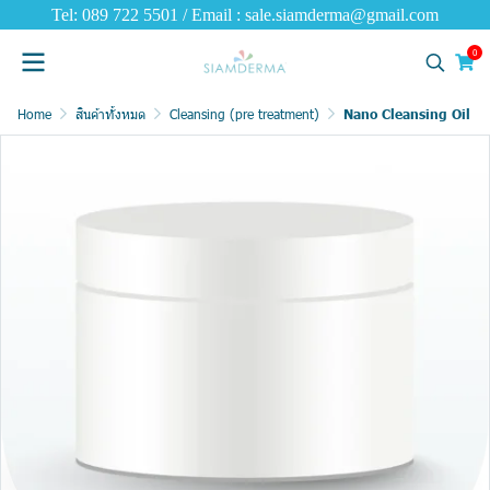
Tel: 089 722 5501 / Email : sale.siamderma@gmail.com
0
Home
สินค้าทั้งหมด
Cleansing (pre treatment)
Nano Cleansing Oil