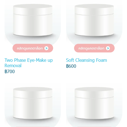
Two Phase Eye-Make up
Soft Cleansing Foam
Removal
฿600
฿700