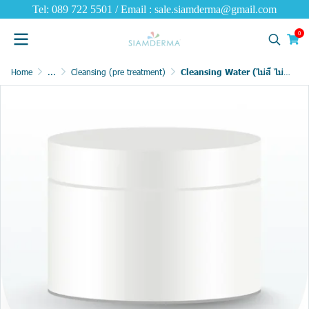
Tel: 089 722 5501 / Email : sale.siamderma@gmail.com
0
Home
...
Cleansing (pre treatment)
Cleansing Water (ไม่สี ไม่กลิ่น)