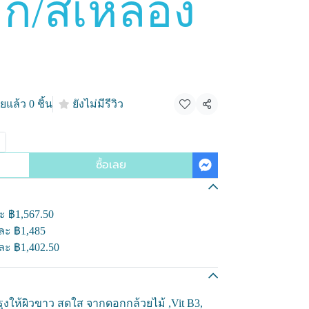
/สีเหลือง
ยแล้ว 0 ชิ้น
ยังไม่มีรีวิว
แชร์
ซื้อเลย
ละ
฿1,567.50
นละ
฿1,485
นละ
฿1,402.50
รุงให้ผิวขาว สดใส จากดอกกล้วยไม้ ,Vit B3,