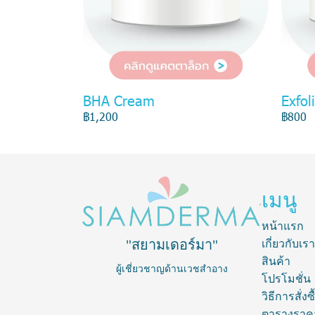
BHA Cream
Exfol
฿1,200
฿800
เมนู
หน้าแรก
"สยามเดอร์มา"
เกี่ยวกับเรา
สินค้า
ผู้เชี่ยวชาญด้านเวชสำอาง
โปรโมชั่น
วิธีการสั่งซื
ตารางราค