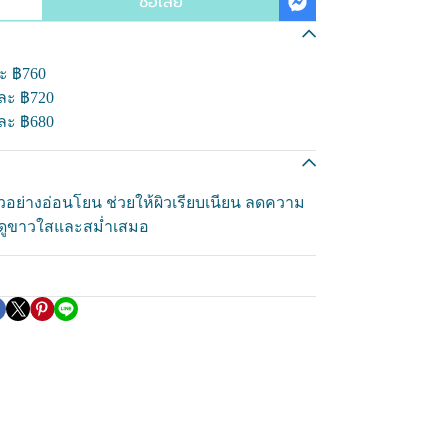
ซื้อเลย
ละ
฿760
นละ
฿720
นละ
฿680
วอย่างอ่อนโยน ช่วยให้ผิวเรียบเนียน ลดความ
ห้ดูขาวใสและสม่ำเสมอ