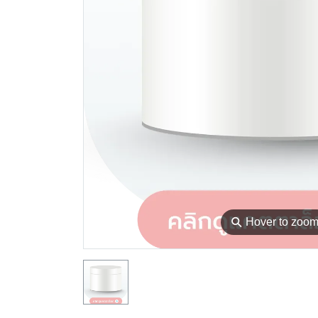
⚲
Hover to zoo