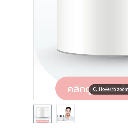
⚲
Hover to zoo