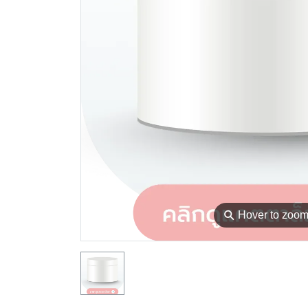
⚲
Hover to zoo