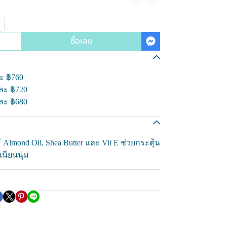
แชร์
ซื้อเลย
ละ
฿760
นละ
฿720
นละ
฿680
lmond Oil, Shea Butter และ Vit E ช่วยกระตุ้น
นียนนุ่ม