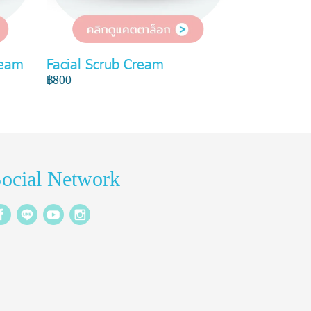
ream
Facial Scrub Cream
฿800
ocial Network