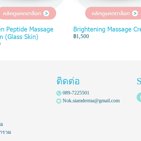
en Peptide Massage
Brightening Massage C
 (Glass Skin)
฿1,500
0
ติดต่อ
S
089-7225501
Nok.siamderma@gmail.com
้อ
ารวม