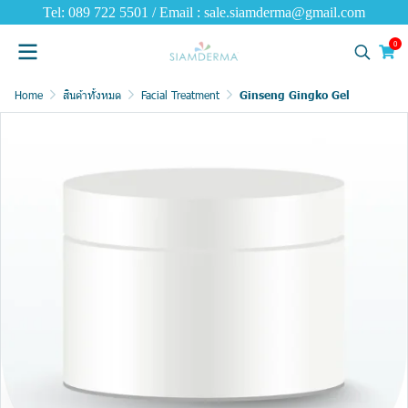
Tel: 089 722 5501 / Email : sale.siamderma@gmail.com
0
Home
สินค้าทั้งหมด
Facial Treatment
Ginseng Gingko Gel