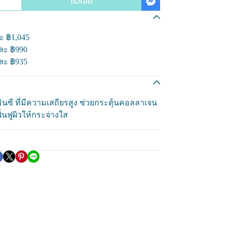
ซื้อเลย
ละ
฿1,045
นละ
฿990
นละ
฿935
มินซี ที่มีความเสถียรสูง ช่วยกระตุ้นคอลลาเจน
นฟูผิวให้กระจ่างใส