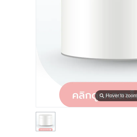
⚲
Hover to zoo