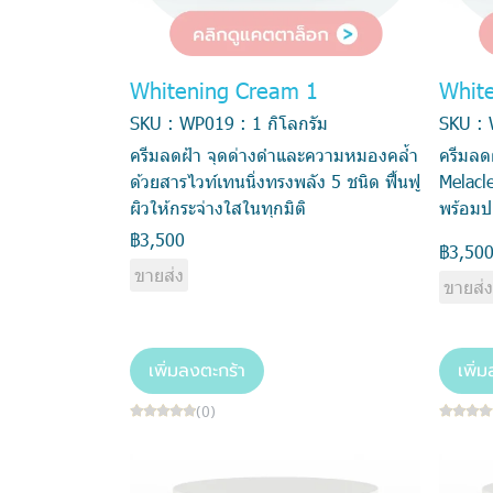
Whitening Cream 1
Whit
SKU : WP019 : 1 กิโลกรัม
SKU : 
ครีมลดฝ้า จุดด่างดำและความหมองคล้ำ
ครีมลด
ด้วยสารไวท์เทนนิ่งทรงพลัง 5 ชนิด ฟื้นฟู
Melacle
ผิวให้กระจ่างใสในทุกมิติ
พร้อมป
฿3,500
฿3,50
ขายส่ง
ขายส่
เพิ่มลงตะกร้า
เพิ่
(0)