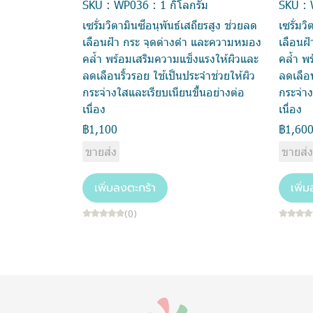
SKU : WP036 : 1 กิโลกรัม
SKU : 
เซรั่มวิตามินซีอนุพันธ์เสถียรสูง ช่วยลด
เซรั่มว
เลือนฝ้า กระ จุดด่างดำ และความหมอง
เลือนฝ
คล้ำ พร้อมเสริมความแข็งแรงให้ผิวและ
คล้ำ พ
ลดเลือนริ้วรอย ใช้เป็นประจำช่วยให้ผิว
ลดเลือน
กระจ่างใสและเรียบเนียนขึ้นอย่างต่อ
กระจ่าง
เนื่อง
เนื่อง
฿1,100
฿1,60
ขายส่ง
ขายส่
เพิ่มลงตะกร้า
เพิ่
(0)