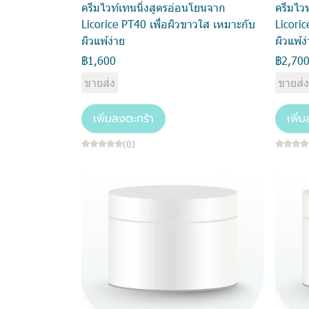
ครีมไวท์เทนนิ่งสูตรอ่อนโยนจาก
ครีมไว
Licorice PT40 เพื่อผิวขาวใส เหมาะกับ
Licori
ผิวแพ้ง่าย
ผิวแพ้ง
฿1,600
฿2,70
ขายส่ง
ขายส่
เพิ่มลงตะกร้า
เพิ่
(0)