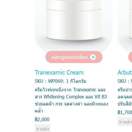
Tranexamic Cream
Arbu
SKU : WP069: 1 กิโลกรัม
SKU : 
ครีมไวท์เทนนิ่งจาก Tranexamic และ
ครีมบำร
สาร Whitening Complex และ Vit B3
ลดจุดด
ช่วยลดฝ้า กระ จุดด่างดำ และผิวหมอง
ปรับสีผ
คล้ำ
฿1,70
฿2,000
ขายส่
ขายส่ง