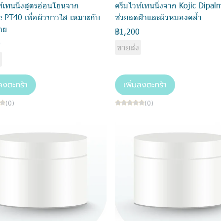
ท์เทนนิ่งสูตรอ่อนโยนจาก
ครีมไวท์เทนนิ่งจาก Kojic Dipalm
ce PT40 เพื่อผิวขาวใส เหมาะกับ
ช่วยลดฝ้าและผิวหมองคล้ำ
่าย
฿1,200
0
ขายส่ง
ง
มลงตะกร้า
เพิ่มลงตะกร้า
(0)
(0)